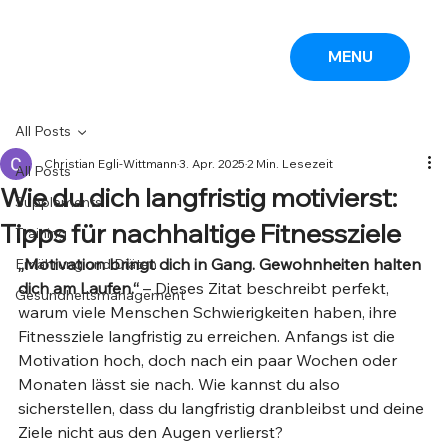
MENU
All Posts
Christian Egli-Wittmann
3. Apr. 2025
2 Min. Lesezeit
All Posts
Wie du dich langfristig motivierst:
Supplements
Tipps für nachhaltige Fitnessziele
Training
„Motivation bringt dich in Gang. Gewohnheiten halten 
Ernährung und Diäten
dich am Laufen.“
 – Dieses Zitat beschreibt perfekt, 
Gesundheitsmanagement
warum viele Menschen Schwierigkeiten haben, ihre 
Fitnessziele langfristig zu erreichen. Anfangs ist die 
Motivation hoch, doch nach ein paar Wochen oder 
Monaten lässt sie nach. Wie kannst du also 
sicherstellen, dass du langfristig dranbleibst und deine 
Ziele nicht aus den Augen verlierst?