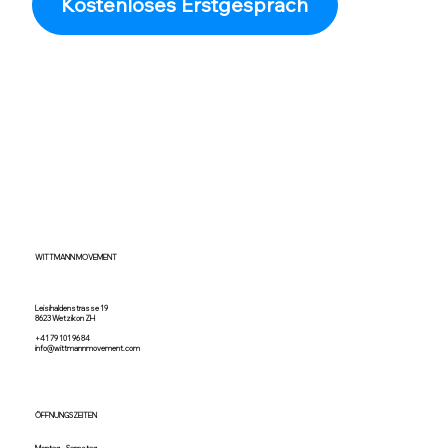
Kostenloses Erstgespräch
WITTMANN MOVEMENT
Leisihaldenstrasse 19
8623 Wetzikon ZH
+41 79 101 96 84
info@wittmannmovement.com
ÖFFNUNGSZEITEN