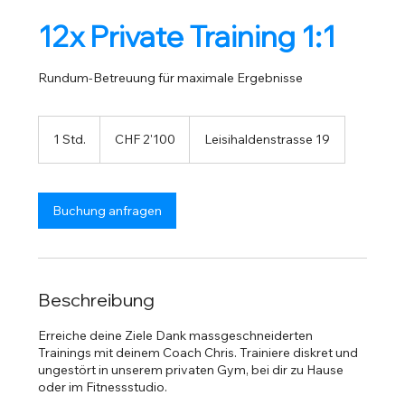
12x Private Training 1:1
Rundum-Betreuung für maximale Ergebnisse
2'100
Schweizer
1 Std.
1
CHF 2'100
Leisihaldenstrasse 19
Franken
S
t
d
Buchung anfragen
Beschreibung
Erreiche deine Ziele Dank massgeschneiderten
Trainings mit deinem Coach Chris. Trainiere diskret und
ungestört in unserem privaten Gym, bei dir zu Hause
oder im Fitnessstudio.