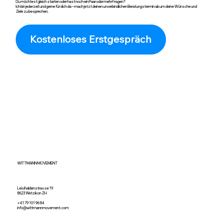
Du möchtest gleich starten oder hast noch ein Paar oder mehr Fragen?
Ich bin jederzeit und gerne für dich da – mach jetzt deinen unverbindlichen Beratungstermin ab um deine Wünsche und
Ziele zu besprechen.
Kostenloses Erstgespräch
WITTMANN MOVEMENT
Leisihaldenstrasse 19
8623 Wetzikon ZH
+41 79 101 96 84
info@wittmannmovement.com