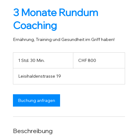
3 Monate Rundum
Coaching
Ernährung, Training und Gesundheit im Griff haben!
800
Schweizer
1 Std. 30 Min.
1
CHF 800
Franken
S
t
Leisihaldenstrasse 19
d
3
0
M
Buchung anfragen
i
n
.
Beschreibung