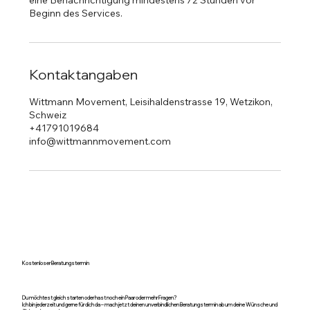
Beginn des Services.
Kontaktangaben
Wittmann Movement, Leisihaldenstrasse 19, Wetzikon,
Schweiz
+41791019684
info@wittmannmovement.com
Kostenloser Beratungstermin
Du möchtest gleich starten oder hast noch ein Paar oder mehr Fragen?
Ich bin jederzeit und gerne für dich da – mach jetzt deinen unverbindlichen Beratungstermin ab um deine Wünsche und