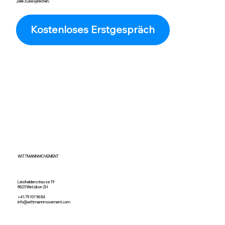
Ziele zu besprechen.
Kostenloses Erstgespräch
WITTMANN MOVEMENT
Leisihaldenstrasse 19
8623 Wetzikon ZH
+41 79 101 96 84
info@wittmannmovement.com