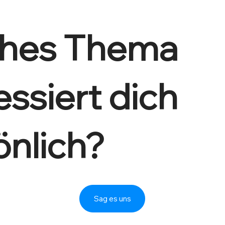
hes Thema
essiert dich
önlich?
Sag es uns