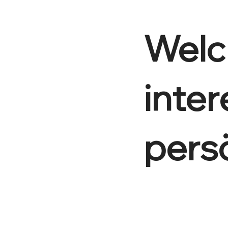
Welc
inter
pers