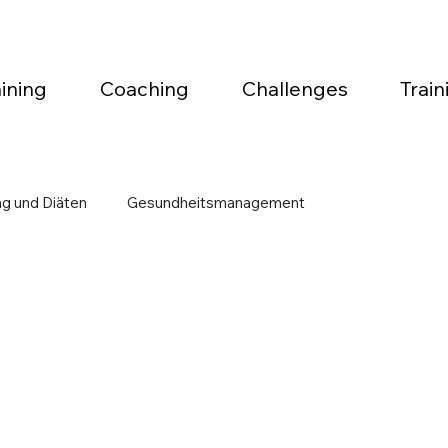
ining
Coaching
Challenges
Train
ng und Diäten
Gesundheitsmanagement