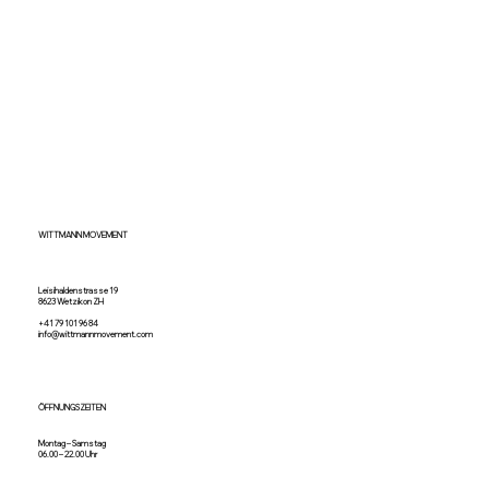
Kostenloser Beratungstermin
Du möchtest gleich starten oder hast noch ein Paar oder mehr Fragen?
Ich bin jederzeit und gerne für dich da – mach jetzt deinen unverbindlichen Beratungstermin ab um deine Wünsche und
Ziele zu besprechen.
Kostenloses Erstgespräch
WITTMANN MOVEMENT
Leisihaldenstrasse 19