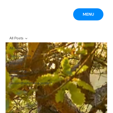
MENU
All Posts
All Posts
Supplements
Training
Ernährung
und Diäten
Gesundheitsmanagement