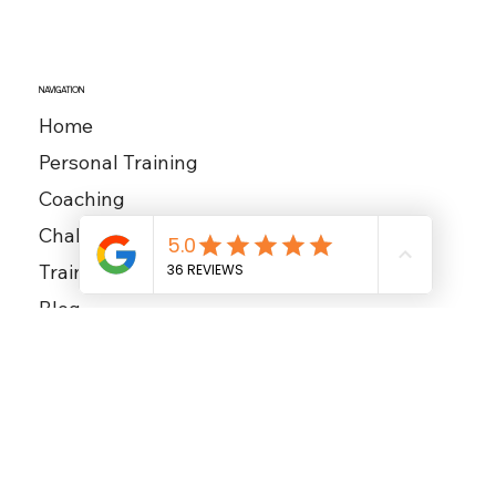
8623 Wetzikon ZH
+41 79 101 96 84
info@wittmannmovement.com
ÖFFNUNGSZEITEN
Montag – Samstag
06.00 – 22.00 Uhr
NAVIGATION
Home
Personal Training
Coaching
Challenges
Training Club