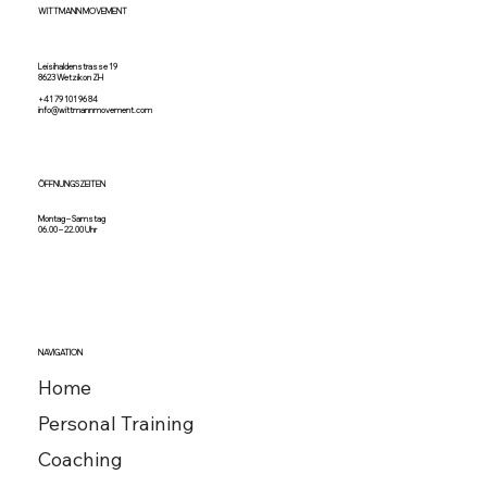
WITTMANN MOVEMENT
Leisihaldenstrasse 19
8623 Wetzikon ZH
+41 79 101 96 84
info@wittmannmovement.com
ÖFFNUNGSZEITEN
Montag – Samstag
06.00 – 22.00 Uhr
NAVIGATION
Home
Personal Training