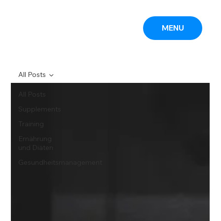
MENU
All Posts
All Posts
Supplements
Training
Ernährung
und Diäten
Gesundheitsmanagement