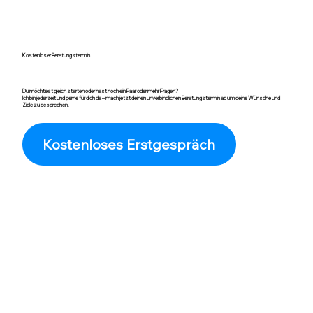
Kostenloser Beratungstermin
Du möchtest gleich starten oder hast noch ein Paar oder mehr Fragen?
Ich bin jederzeit und gerne für dich da – mach jetzt deinen unverbindlichen Beratungstermin ab um deine Wünsche und
Ziele zu besprechen.
Kostenloses Erstgespräch