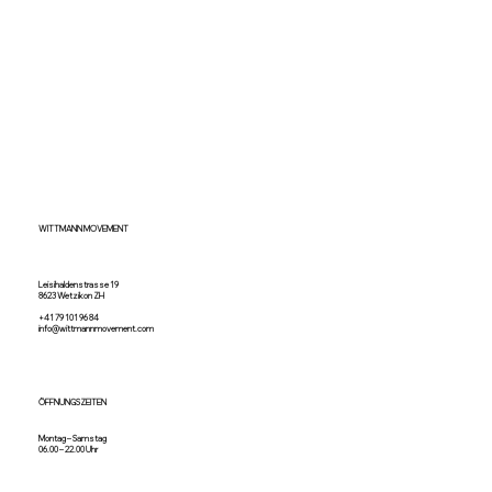
WITTMANN MOVEMENT
Leisihaldenstrasse 19
8623 Wetzikon ZH
+41 79 101 96 84
info@wittmannmovement.com
ÖFFNUNGSZEITEN
Montag – Samstag
06.00 – 22.00 Uhr