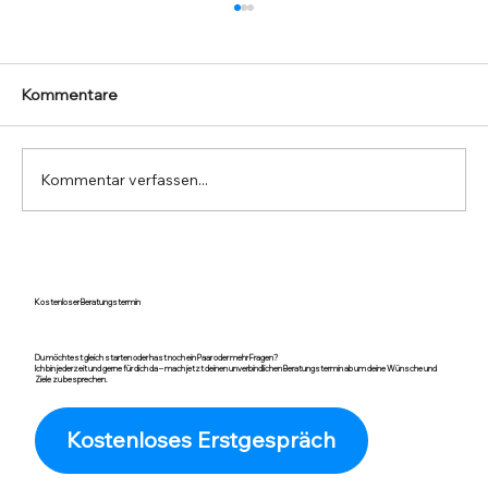
Kommentare
Kommentar verfassen...
Wie du dich langfristig motivierst: Tipps
für nachhaltige Fitnessziele
Kostenloser Beratungstermin
Du möchtest gleich starten oder hast noch ein Paar oder mehr Fragen?
Ich bin jederzeit und gerne für dich da – mach jetzt deinen unverbindlichen Beratungstermin ab um deine Wünsche und
Ziele zu besprechen.
Kostenloses Erstgespräch