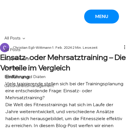
MENU
All Posts
Christian Egli-Wittmann
1. Feb. 2024
2 Min. Lesezeit
All Posts
Einsatz- oder Mehrsatztraining – Die
Supplements
Vorteile im Vergleich
Training
Einführung:
Ernährung und Diäten
Viele trainierende stellen sich bei der Trainingsplanung 
Gesundheitsmanagement
eine entscheidende Frage: Einsatz- oder 
Mehrsatztraining?
Die Welt des Fitnesstrainings hat sich im Laufe der 
Jahre weiterentwickelt, und verschiedene Ansätze 
haben sich herausgebildet, um die Fitnessziele effektiv 
zu erreichen. In diesem Blog-Post werfen wir einen 